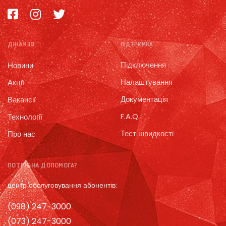
ДЖАМЗО
ПІДТРИМКА
Підключення
Новини
нове
Налаштування
Акції
Документація
Вакансії
F.A.Q.
Технології
Тест швидкості
Про нас
ПОТРІБНА ДОПОМОГА?
центр обслуговування абонентів:
(098) 247-3000
(073) 247-3000