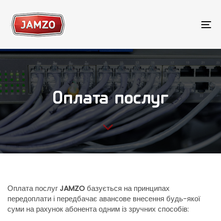
Skip
Skip
links
to
primary
To
navigation
na
Skip
to
content
Оплата послуг
Оплата послуг
JAMZO
базується на принципах
передоплати і передбачає авансове внесення будь-якої
суми на рахунок абонента одним із зручних способів: