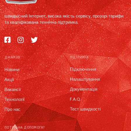
швидкісний Інтернет, висока якість сервісу, прозорі тарифи
та кваліфікована технічна підтримка.
ДЖАМЗО
ПІДТРИМКА
Підключення
Новини
нове
Налаштування
Акції
Документація
Вакансії
F.A.Q.
Технології
Тест швидкості
Про нас
ПОТРІБНА ДОПОМОГА?