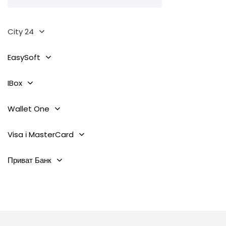
City 24
EasySoft
IBox
Wallet One
Visa і MasterCard
Приват Банк