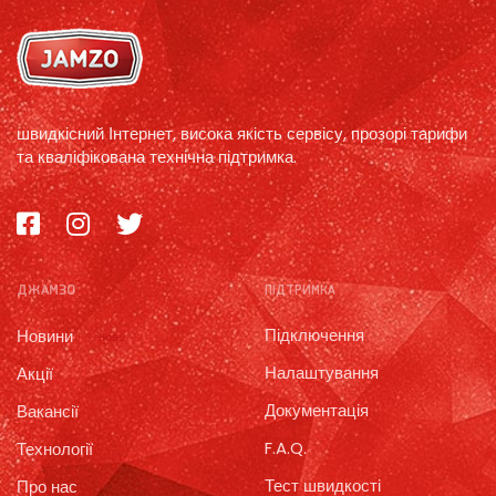
швидкісний Інтернет, висока якість сервісу, прозорі тарифи
та кваліфікована технічна підтримка.
ДЖАМЗО
ПІДТРИМКА
Підключення
Новини
нове
Налаштування
Акції
Документація
Вакансії
F.A.Q.
Технології
Тест швидкості
Про нас